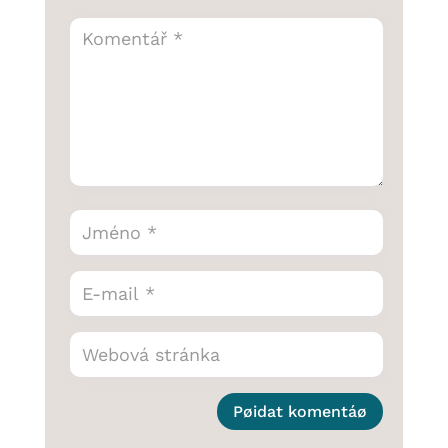
Pøidat komentáø