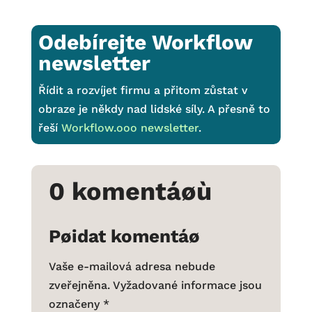
Odebírejte Workflow
newsletter
Řídit a rozvíjet firmu a přitom zůstat v
obraze je někdy nad lidské síly. A přesně to
řeší
Workflow.ooo newsletter
.
0 komentáøù
Pøidat komentáø
Vaše e-mailová adresa nebude
zveřejněna.
Vyžadované informace jsou
označeny
*