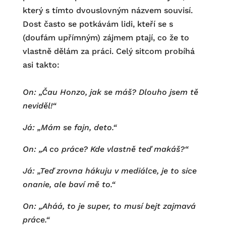
který s tímto dvouslovným názvem souvisí.
Dost často se potkávám lidi, kteří se s
(doufám upřímným) zájmem ptají, co že to
vlastně dělám za práci. Celý sitcom probíhá
asi takto:
On: „Čau Honzo, jak se máš? Dlouho jsem tě
neviděl!“
Já: „Mám se fajn, deto.“
On: „A co práce? Kde vlastně teď makáš?“
Já: „Teď zrovna hákuju v mediálce, je to sice
onanie, ale baví mě to.“
On: „Aháá, to je super, to musí bejt zajmavá
práce.“