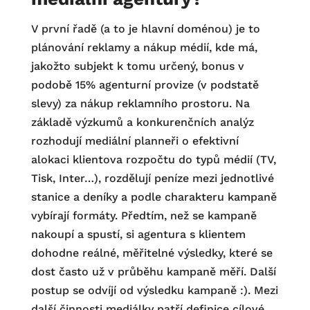
V první řadě (a to je hlavní doménou) je to
plánování reklamy a nákup médií, kde má,
jakožto subjekt k tomu určený, bonus v
podobě 15% agenturní provize (v podstatě
slevy) za nákup reklamního prostoru. Na
základě výzkumů a konkurenčních analýz
rozhodují mediální planneři o efektivní
alokaci klientova rozpočtu do typů médií (TV,
Tisk, Inter…), rozdělují peníze mezi jednotlivé
stanice a deníky a podle charakteru kampaně
vybírají formáty. Předtím, než se kampaně
nakoupí a spustí, si agentura s klientem
dohodne reálné, měřitelné výsledky, které se
dost často už v průběhu kampaně měří. Další
postup se odvíjí od výsledku kampaně :). Mezi
další činnosti mediálky patří definice cílové