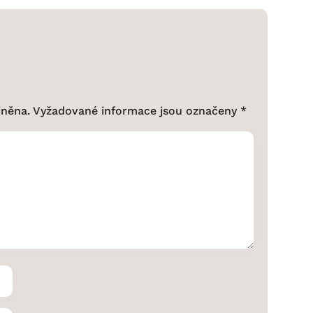
jněna.
Vyžadované informace jsou označeny
*