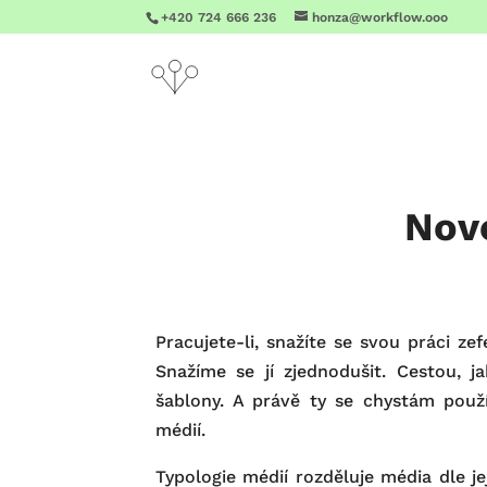
+420 724 666 236
honza@workflow.ooo
Nov
Pracujete-li, snažíte se svou práci zef
Snažíme se jí zjednodušit. Cestou, j
šablony. A právě ty se chystám použ
médií.
Typologie médií rozděluje média dle je