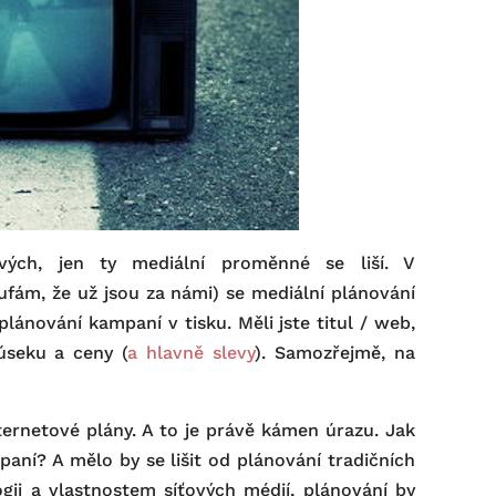
ých, jen ty mediální proměnné se liší. V
ufám, že už jsou za námi) se mediální plánování
ánování kampaní v tisku. Měli jste titul / web,
úseku a ceny (
a hlavně slevy
). Samozřejmě, na
rnetové plány. A to je právě kámen úrazu. Jak
aní? A mělo by se lišit od plánování tradičních
ogii a vlastnostem síťových médií, plánování by