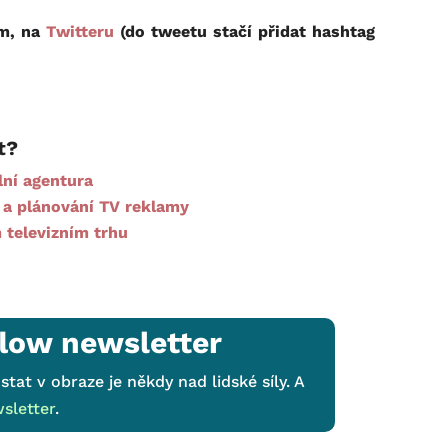
em, na
Twitteru
(do tweetu stačí přidat hashtag
t?
lní agentura
 a plánování TV reklamy
 televizním trhu
low newsletter
stat v obraze je někdy nad lidské síly. A
sletter
.