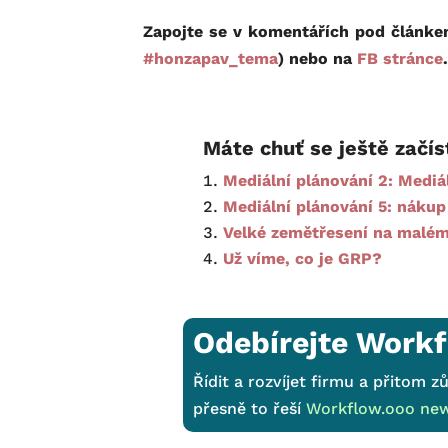
Zapojte se v komentářích pod článk
#honzapav_tema
) nebo na
FB stránce
.
Máte chuť se ještě začís
Mediální plánování 2: Mediá
Mediální plánování 5: nákup
Velké zemětřesení na malém
Už víme, co je GRP?
Odebírejte Workf
Řídit a rozvíjet firmu a přitom zů
přesně to řeší
Workflow.ooo new