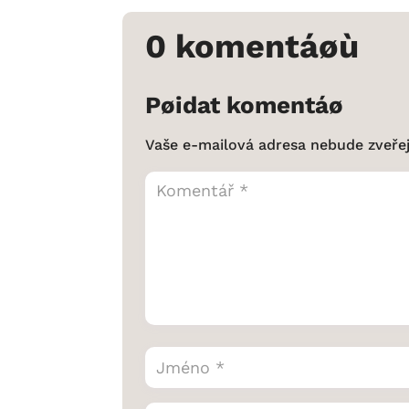
0 komentáøù
Pøidat komentáø
Vaše e-mailová adresa nebude zveře