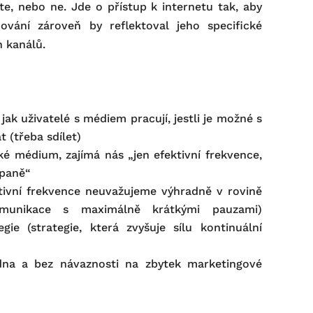
te, nebo ne. Jde o přístup k internetu tak, aby
ování zároveň by reflektoval jeho specifické
h kanálů.
ak uživatelé s médiem pracují, jestli je možné s
 (třeba sdílet)
ké médium, zajímá nás „jen efektivní frekvence,
mpaně“
tivní frekvence neuvažujeme výhradně v rovině
omunikace s maximálně krátkými pauzami)
gie (strategie, která zvyšuje sílu kontinuální
)
dna a bez návaznosti na zbytek marketingové