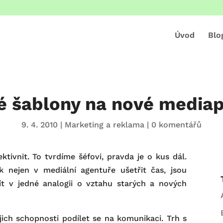
Úvod
Blo
é šablony na nové mediap
9. 4. 2010
|
Marketing a reklama
|
0 komentářů
ektivnit. To tvrdíme šéfovi, pravda je o kus dál.
ak nejen v mediální agentuře ušetřit čas, jsou
ít v jedné analogii o vztahu starých a nových
jich schopnosti podílet se na komunikaci. Trh s