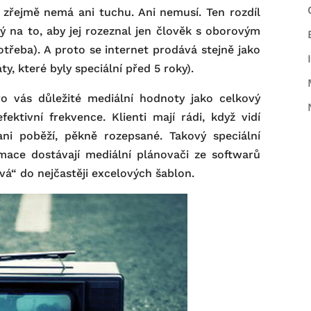
 zřejmě nemá ani tuchu. Ani nemusí. Ten rozdíl
ný na to, aby jej rozeznal jen člověk s oborovým
třeba). A proto se internet prodává stejně jako
ty, které byly speciální před 5 roky).
pro vás důležité mediální hodnoty jako celkový
ktivní frekvence. Klienti mají rádi, když vidí
ni poběží, pěkně rozepsané. Takový speciální
rmace dostávají mediální plánovači ze softwarů
vá“ do nejčastěji excelových šablon.