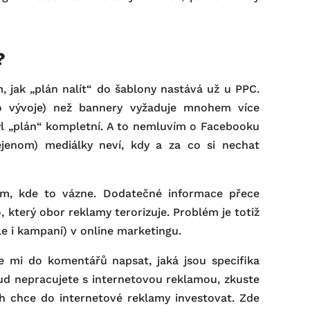
?
m, jak „plán nalít“ do šablony nastává už u PPC.
o vývoje) než bannery vyžaduje mnohem více
byl „plán“ kompletní. A to nemluvím o Facebooku
nejenom) mediálky neví, kdy a za co si nechat
m, kde to vázne. Dodatečné informace přece
, který obor reklamy terorizuje. Problém je totiž
e i kampaní) v online marketingu.
e mi do komentářů napsat, jaká jsou specifika
ud nepracujete s internetovou reklamou, zkuste
ých chce do internetové reklamy investovat. Zde