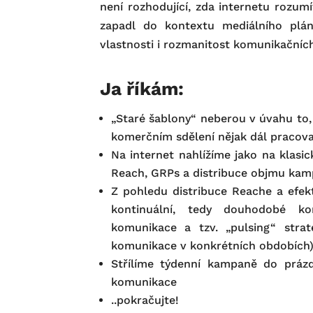
není rozhodující, zda internetu rozumí
zapadl do kontextu mediálního plán
vlastnosti i rozmanitost komunikačníc
Ja říkám:
„Staré šablony“ neberou v úvahu to, j
komerčním sdělení nějak dál pracovat
Na internet nahlížíme jako na klasic
Reach, GRPs a distribuce objmu ka
Z pohledu distribuce Reache a efek
kontinuální, tedy douhodobé k
komunikace a tzv. „pulsing“ strate
komunikace v konkrétních obdobích
Střílíme týdenní kampaně do práz
komunikace
..pokračujte!