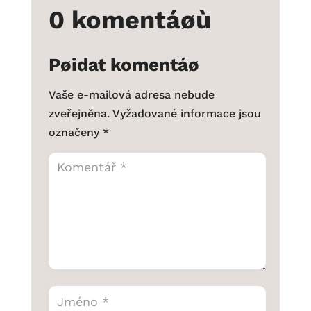
0 komentáøù
Pøidat komentáø
Vaše e-mailová adresa nebude
zveřejněna.
Vyžadované informace jsou
označeny
*