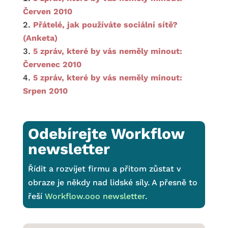
Červen 2010
Přátelé, jak používáte sociální sítě?
(Anketa)
5 zpráv, které by vás neměly minout:
Červenec 2010
5 zpráv, které by vás neměly minout:
Srpen 2010
Odebírejte Workflow
newsletter
Řídit a rozvíjet firmu a přitom zůstat v
obraze je někdy nad lidské síly. A přesně to
řeší
Workflow.ooo newsletter
.