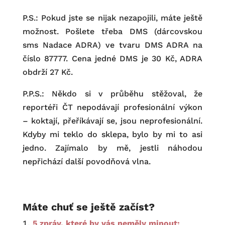
P.S.: Pokud jste se nijak nezapojili, máte ještě
možnost. Pošlete třeba DMS (dárcovskou
sms Nadace ADRA) ve tvaru DMS ADRA na
číslo 87777. Cena jedné DMS je 30 Kč, ADRA
obdrží 27 Kč.
P.P.S.: Někdo si v průběhu stěžoval, že
reportéři ČT nepodávají profesionální výkon
– koktají, přeříkávají se, jsou neprofesionální.
Kdyby mi teklo do sklepa, bylo by mi to asi
jedno. Zajímalo by mě, jestli náhodou
nepřichází další povodňová vlna.
Máte chuť se ještě začíst?
5 zpráv, které by vás neměly minout: