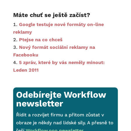
Máte chuť se ještě začíst?
Google testuje nové formáty on-line
reklamy
Ptejse na co chceš
Nový formát sociální reklamy na
Facebooku
5 zpráv, které by vás neměly minout:
Leden 2011
Odebírejte Workflow
newsletter
Řídit a rozvíjet firmu a přitom zůstat v
obraze je někdy nad lidské síly. A přesně to
řeší
Workflow.ooo newsletter
.