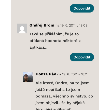
Odpovìdìt
Ondřej Brom
na 19. 6. 2011 v 18:08
Také se přikláním, že je to
přidaná hodnota některé z
aplikací…
Odpovìdìt
Honza Páv
na 19. 6. 2011 v 18:11
Ale které, Ondro, na to jsem
ještě nepřišel a to jsem
odmazal všechno svinstvo, co
jsem objevil.. že by nějaká
férovější aplikace?