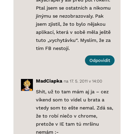
Ptal jsem se ostatních a nikomu
jinýmu se nezobrazovaly. Pak
jsem zjistil, že to bylo nějakou
aplikací, která v sobě měla ještě
tuto „vychytávku“. Myslím, že za
tím FB nestojí.
Odpovìdìt
MadCiapka
na 17. 5. 2011 v 14:00
Shit, už to tam mám aj ja – cez
víkend som to videl u brata a
vtedy som to ešte nemal. Zdá sa,
že to robí niečo v chrome,
pretože v IE tam tú mršinu
nemám :-