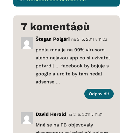
7 komentáøù
Štegan Polgári
na 2. 5. 2011 v 11:23
podla mna je na 99% virusom
alebo nejakou app co si uzivatel
potvrdil … facebook by bojuje s
google a urcite by tam nedal
adsense …
Odpovìdìt
David Herold
na 2. 5. 2011 v 11:31
Mně se na FB objevovaly
skyscrapery asi před půl rokem.