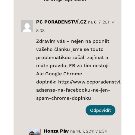
PC PORADENSTVÍ.CZ
na 6. 7. 2011 v
8:08
Zdravím vás – nejen na podnět
vašeho článku jsme se touto
problematikou začali zajímat a
máte pravdu, FB za tím nestojí.
Ale Google Chrome
doplněk: http://www.pcporadenstvi.cz/go
adsense-na-facebooku-ne-jen-
spam-chrome-doplnku
Odpovìdìt
Honza Páv
na 14. 7. 2011 v 8:34