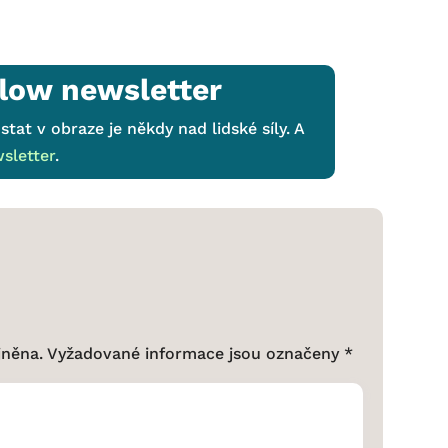
low newsletter
stat v obraze je někdy nad lidské síly. A
sletter
.
jněna.
Vyžadované informace jsou označeny
*