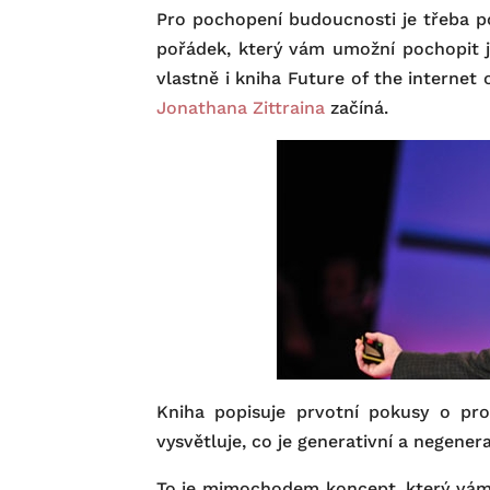
Pro pochopení budoucnosti je třeba po
pořádek, který vám umožní pochopit je
vlastně i kniha Future of the internet
Jonathana Zittraina
začíná.
Kniha popisuje prvotní pokusy o pro
vysvětluje, co je generativní a negener
To je mimochodem koncept, který vám