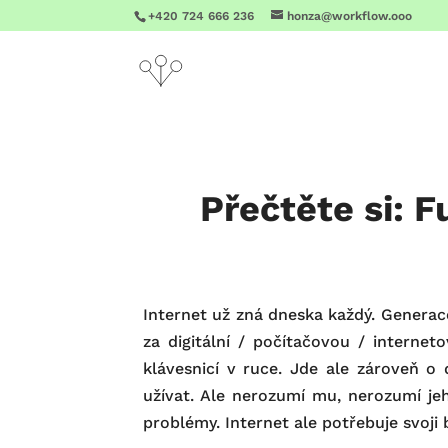
+420 724 666 236
honza@workflow.ooo
Přečtěte si: F
Internet už zná dneska každý. Generace
za digitální / počítačovou / interneto
klávesnicí v ruce. Jde ale zároveň o 
užívat. Ale nerozumí mu, nerozumí jeh
problémy. Internet ale potřebuje svoji