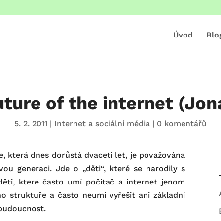
Úvod
Blo
uture of the internet (Jon
5. 2. 2011
|
Internet a sociální média
|
0 komentářů
, která dnes dorůstá dvaceti let, je považována
vou generaci. Jde o „děti“, které se narodily s
děti, které často umí počítač a internet jenom
o struktuře a často neumí vyřešit ani základní
 budoucnost.