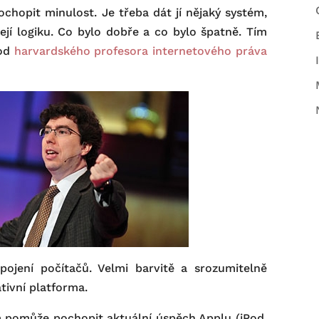
chopit minulost. Je třeba dát jí nějaký systém,
jí logiku. Co bylo dobře a co bylo špatně. Tím
 od
harvardského profesora internetového práva
pojení počítačů. Velmi barvitě a srozumitelně
ativní platforma.
 pomůže pochopit aktuální úspěch Applu (iPod,