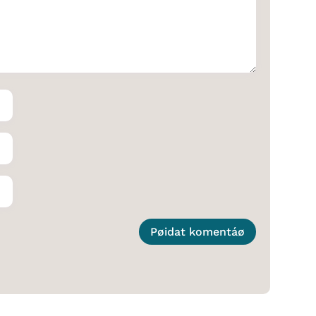
Pøidat komentáø