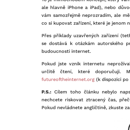
ale hlavně iPhone a iPad), nebo důvod
vám samozřejmě neprozradím, ale měli
co si kupovat zařízení, které je jenom
Přes příklady uzavřených zařízení (te
se dostává k otázkám autorského pr
budoucnosti internet.
Pokud jste vznik internetu neprožíva
určitě čtení, které doporučuji
futureoftheinternet.org
(k dispozici po
P.S.:
Cílem toho článku nebylo napsa
nechcete riskovat ztracený čas, pře
Pokud nevládnete angličtině, zkuste z