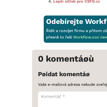
Lepší zítřek pro ČSFD.cz
Odebírejte Workf
Řídit a rozvíjet firmu a přitom zů
přesně to řeší
Workflow.ooo new
0 komentáøù
Pøidat komentáø
Vaše e-mailová adresa nebude zveře