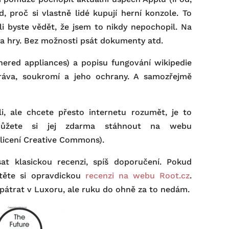
, proč si vlastně lidé kupují herní konzole. To
 byste vědět, že jsem to nikdy nepochopil. Na
 na hry. Bez možnosti psát dokumenty atd.
thered appliances) a popisu fungování wikipedie
áva, soukromí a jeho ochrany. A samozřejmě
li, ale chcete přesto internetu rozumět, je to
. Můžete si jej zdarma stáhnout na webu
 licení Creative Commons).
t klasickou recenzi, spíš doporučení. Pokud
čtěte si opravdickou
recenzi na webu Root.cz
.
apátrat v Luxoru, ale ruku do ohně za to nedám.