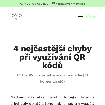
+420 724 666 236
honza@workflow.ooo
4 nejčastější chyby
při využívání QR
kódů
17. 1. 2012
|
Internet a sociální média
|
11
komentáře(ů)
Nedávno naši vlast navštívil kolega z Francie
a byl celý dojatý z toho, jak je náš trh vyspělý