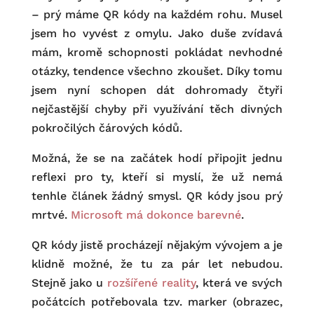
– prý máme QR kódy na každém rohu. Musel
jsem ho vyvést z omylu. Jako duše zvídavá
mám, kromě schopnosti pokládat nevhodné
otázky, tendence všechno zkoušet. Díky tomu
jsem nyní schopen dát dohromady čtyři
nejčastější chyby při využívání těch divných
pokročilých čárových kódů.
Možná, že se na začátek hodí připojit jednu
reflexi pro ty, kteří si myslí, že už nemá
tenhle článek žádný smysl. QR kódy jsou prý
mrtvé.
Microsoft má dokonce barevné
.
QR kódy jistě procházejí nějakým vývojem a je
klidně možné, že tu za pár let nebudou.
Stejně jako u
rozšířené reality
, která ve svých
počátcích potřebovala tzv. marker (obrazec,