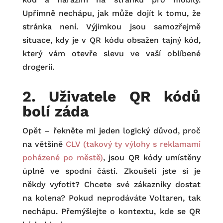
Upřímně nechápu, jak může dojít k tomu, že
stránka není. Výjimkou jsou samozřejmě
situace, kdy je v QR kódu obsažen tajný kód,
který vám otevře slevu ve vaší oblíbené
drogerii.
2. Uživatele QR kódů
bolí záda
Opět – řekněte mi jeden logický důvod, proč
na většině
CLV (takový ty výlohy s reklamami
poházené po městě)
, jsou QR kódy umístěny
úplně ve spodní části. Zkoušeli jste si je
někdy vyfotit? Chcete své zákazníky dostat
na kolena? Pokud neprodáváte Voltaren, tak
nechápu. Přemýšlejte o kontextu, kde se QR