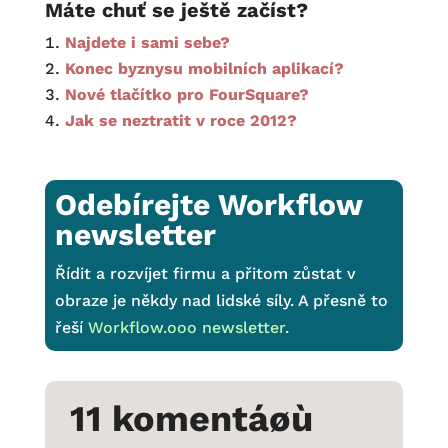
Máte chuť se ještě začíst?
Najdete i sami sebe?
Konec byznysu mobilních aplikací?
Nové tlačítko pro FourSquare?
Jak se neztratit v roce 2012?
Odebírejte Workflow
newsletter
Řídit a rozvíjet firmu a přitom zůstat v
obraze je někdy nad lidské síly. A přesně to
řeší
Workflow.ooo newsletter
.
11 komentáøù