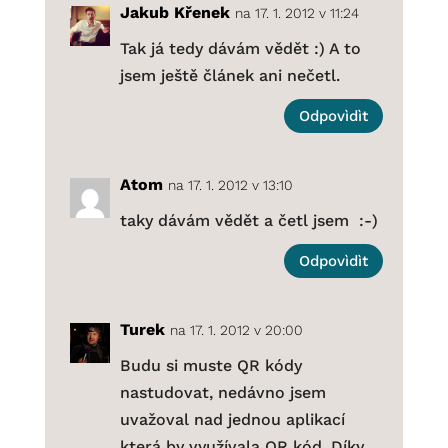
Jakub Křenek
na 17. 1. 2012 v 11:24
Tak já tedy dávám vědět :) A to
jsem ještě článek ani nečetl.
Odpovìdìt
Atom
na 17. 1. 2012 v 13:10
taky dávám vědět a četl jsem :-)
Odpovìdìt
Turek
na 17. 1. 2012 v 20:00
Budu si muste QR kódy
nastudovat, nedávno jsem
uvažoval nad jednou aplikací
která by využívala QR kód. Díky