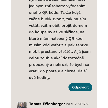
jediným způsobem: vyfocením
onoho QR kódu. Takže když
začne budík zvonit, tak musím
vstát, vzít mobil, projít domem
do koupelny až ke skřínce, na
které mám nalepený QR kód,
musím kód vyfotit a pak teprve
mobil přestane vřeštět. A já jsem
celou touhle akcí dostatečně
probuzený a nehrozí, že bych se
vrátil do postele a chrněl další
dvě hodiny.
Odpovìdìt
Tomas Effenberger
na 9. 2. 2012 v