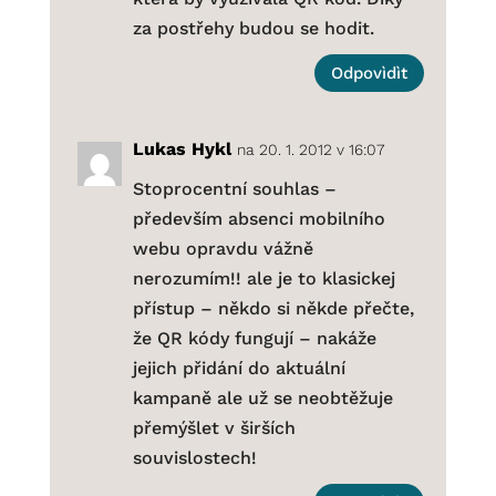
za postřehy budou se hodit.
Odpovìdìt
Lukas Hykl
na 20. 1. 2012 v 16:07
Stoprocentní souhlas –
především absenci mobilního
webu opravdu vážně
nerozumím!! ale je to klasickej
přístup – někdo si někde přečte,
že QR kódy fungují – nakáže
jejich přidání do aktuální
kampaně ale už se neobtěžuje
přemýšlet v širších
souvislostech!