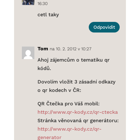
16:30
cetl taky
Odpovìdìt
Tom
na 10. 2. 2012 v 10:27
Ahoj zájemcům o tematiku qr
kódů.
Dovolím vložit 3 zásadní odkazy
o qr kodech v ČR:
QR Čtečka pro Váš mobil:
http://www.qr-kody.cz/qr-ctecka
Stránka věnovaná qr generátoru:
http://www.qr-kody.cz/qr-
generator