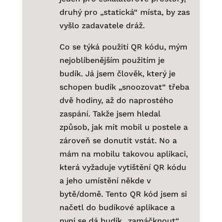
druhý pro „statická“ místa, by zas
vyšlo zadavatele dráž.
Co se týká použití QR kódu, mým
nejoblíbenějším použitím je
budík. Já jsem člověk, který je
schopen budík „snoozovat“ třeba
dvě hodiny, až do naprostého
zaspání. Takže jsem hledal
způsob, jak mít mobil u postele a
zároveň se donutit vstát. No a
mám na mobilu takovou aplikaci,
která vyžaduje vytištění QR kódu
a jeho umístění někde v
bytě/domě. Tento QR kód jsem si
načetl do budíkové aplikace a
nyní se dá budík „zamáčknout“