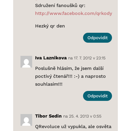
Sdružení fanoušků qr:
http://www.facebook.com/qrkody
Hezký qr den
Odpovìdìt
Iva Laznikova
na 17. 7. 2012 v 23:15
Poslušně hlásím, že jsem další
poctivý čtenář!!! :-) a naprosto
souhlasím!!!
Odpovìdìt
Tibor Sedin
na 25. 4. 2013 v 0:55
QRevoluce už vypukla, ale osvěta