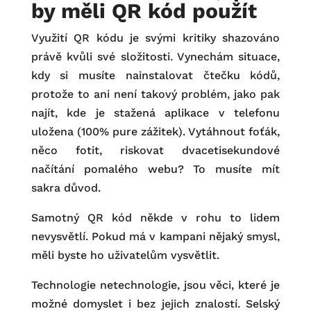
by měli QR kód použít
Využití QR kódu je svými kritiky shazováno
právě kvůli své složitosti. Vynechám situace,
kdy si musíte nainstalovat čtečku kódů,
protože to ani není takový problém, jako pak
najít, kde je stažená aplikace v telefonu
uložena (100% pure zážitek). Vytáhnout foťák,
něco fotit, riskovat dvacetisekundové
načítání pomalého webu? To musíte mít
sakra důvod.
Samotný QR kód někde v rohu to lidem
nevysvětlí. Pokud má v kampani nějaký smysl,
měli byste ho uživatelům vysvětlit.
Technologie netechnologie, jsou věci, které je
možné domyslet i bez jejich znalostí. Selský