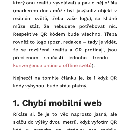
který onu realitu vyvolával) a pak o něj přišla
(markerem dnes může být jakýkoliv objekt v
reálném světě, třeba vaše logo), se klidně
může stát, že nebudete potřebovat nic.
Respektive QR kódem bude všechno. Třeba
rovněž to logo (pozn. redakce – tady je vidět,
že se rozšířená realita a QR protínají, jsou
přecijenom součástí jednoho trendu –
konvergence online a offline světů
).
Nejhezčí na tomhle článku je, že i když QR
kódy vyhynou, bude stále platný.
1. Chybí mobilní web
Říkáte si, že je to věc naprosto jasná, ale
skáču do výšky dvou metrů, když vyfotím QR
kód a narazím na stránku pro mobily.