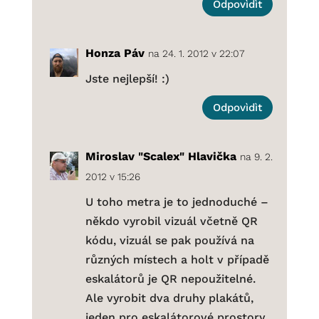
Odpovìdìt
Honza Páv
na 24. 1. 2012 v 22:07
Jste nejlepší! :)
Odpovìdìt
Miroslav "Scalex" Hlavička
na 9. 2.
2012 v 15:26
U toho metra je to jednoduché –
někdo vyrobil vizuál včetně QR
kódu, vizuál se pak používá na
různých místech a holt v případě
eskalátorů je QR nepoužitelné.
Ale vyrobit dva druhy plakátů,
jeden pro eskalátorové prostory,