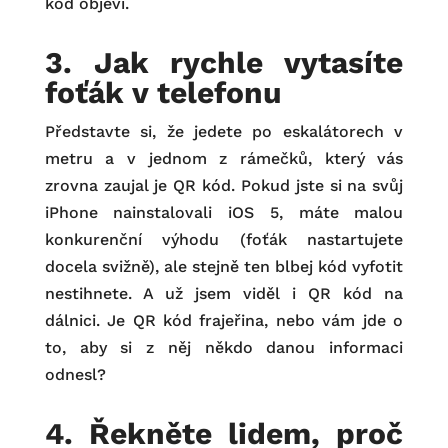
kód objeví.
3. Jak rychle vytasíte
foťák v telefonu
Představte si, že jedete po eskalátorech v
metru a v jednom z rámečků, který vás
zrovna zaujal je QR kód. Pokud jste si na svůj
iPhone nainstalovali iOS 5, máte malou
konkurenční výhodu (foťák nastartujete
docela svižně), ale stejně ten blbej kód vyfotit
nestihnete. A už jsem viděl i QR kód na
dálnici. Je QR kód frajeřina, nebo vám jde o
to, aby si z něj někdo danou informaci
odnesl?
4. Řekněte lidem, proč