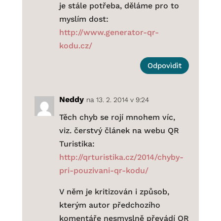
je stále potřeba, děláme pro to
myslím dost:
http://www.generator-qr-
kodu.cz/
Odpovìdìt
Neddy
na 13. 2. 2014 v 9:24
Těch chyb se rojí mnohem víc,
viz. čerstvý článek na webu QR
Turistika:
http://qrturistika.cz/2014/chyby-
pri-pouzivani-qr-kodu/
V něm je kritizován i způsob,
kterým autor předchozího
komentáře nesmyslně převádí QR