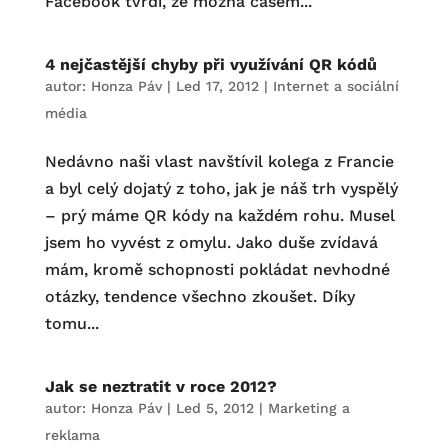
Facebook tvrdí, že možná časem...
4 nejčastější chyby při využívání QR kódů
autor:
Honza Páv
|
Led 17, 2012
|
Internet a sociální
média
Nedávno naši vlast navštívil kolega z Francie
a byl celý dojatý z toho, jak je náš trh vyspělý
– prý máme QR kódy na každém rohu. Musel
jsem ho vyvést z omylu. Jako duše zvídavá
mám, kromě schopnosti pokládat nevhodné
otázky, tendence všechno zkoušet. Díky
tomu...
Jak se neztratit v roce 2012?
autor:
Honza Páv
|
Led 5, 2012
|
Marketing a
reklama