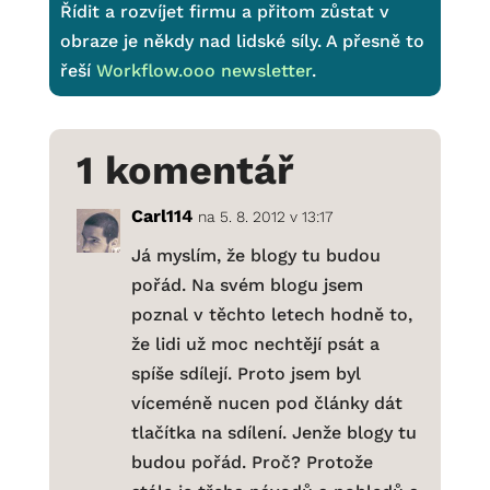
Řídit a rozvíjet firmu a přitom zůstat v
obraze je někdy nad lidské síly. A přesně to
řeší
Workflow.ooo newsletter
.
1 komentář
Carl114
na 5. 8. 2012 v 13:17
Já myslím, že blogy tu budou
pořád. Na svém blogu jsem
poznal v těchto letech hodně to,
že lidi už moc nechtějí psát a
spíše sdílejí. Proto jsem byl
víceméně nucen pod články dát
tlačítka na sdílení. Jenže blogy tu
budou pořád. Proč? Protože