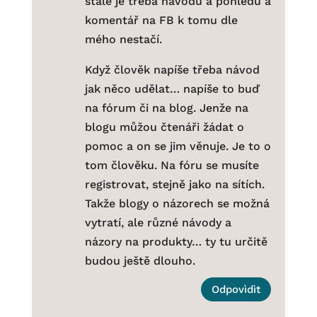
stále je třeba návodů a pohledů a
komentář na FB k tomu dle
mého nestačí.
Když člověk napíše třeba návod
jak něco udělat… napíše to buď
na fórum či na blog. Jenže na
blogu můžou čtenáři žádat o
pomoc a on se jim věnuje. Je to o
tom člověku. Na fóru se musíte
registrovat, stejně jako na sítích.
Takže blogy o názorech se možná
vytratí, ale různé návody a
názory na produkty… ty tu určitě
budou ještě dlouho.
Odpovìdìt