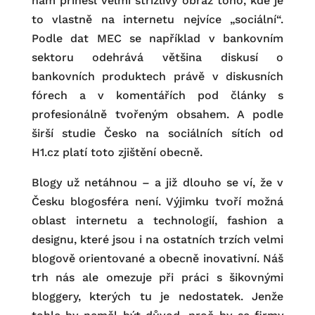
nám přinesl velmi střízlivý obraz toho, kde je
to vlastně na internetu nejvíce „sociální“.
Podle dat MEC se například v bankovním
sektoru odehrává většina diskusí o
bankovních produktech právě v diskusních
fórech a v komentářích pod články s
profesionálně tvořeným obsahem. A podle
širší studie Česko na sociálních sítích od
H1.cz platí toto zjištění obecně.
Blogy už netáhnou – a již dlouho se ví, že v
Česku blogosféra není. Výjimku tvoří možná
oblast internetu a technologií, fashion a
designu, které jsou i na ostatních trzích velmi
blogově orientované a obecně inovativní. Náš
trh nás ale omezuje při práci s šikovnými
bloggery, kterých tu je nedostatek. Jenže