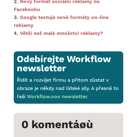
Nový formát sociální reklamy na
Facebooku
Google testuje nové formáty on-line
reklamy
Větší než malé množství reklamy?
Odebírejte Workflow
newsletter
Řídit a rozvíjet firmu a přitom zůstat v
obraze je někdy nad lidské síly. A přesně to
řeší
Workflow.ooo newsletter
.
0 komentáøù