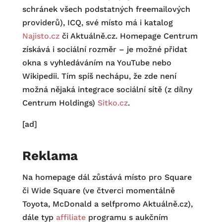
schránek všech podstatných freemailových
providerů), ICQ, své místo má i katalog
Najisto.cz
či Aktuálně.cz. Homepage Centrum
získává i sociální rozměr – je možné přidat
okna s vyhledáváním na YouTube nebo
Wikipedii. Tím spíš nechápu, že zde není
možná nějaká integrace sociální sítě (z dílny
Centrum Holdings)
Sitko.cz
.
[ad]
Reklama
Na homepage dál zůstává místo pro Square
či Wide Square (ve čtverci momentálně
Toyota, McDonald a selfpromo Aktuálně.cz),
dále typ
affiliate
programu s aukčním