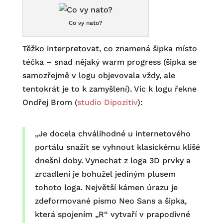
Co vy nato?
Těžko interpretovat, co znamená šipka místo
téčka – snad nějaký warm progress (šipka se
samozřejmě v logu objevovala vždy, ale
tentokrát je to k zamyšlení). Víc k logu řekne
Ondřej Brom (
studio Dipozitiv
):
„Je docela chválihodné u internetového
portálu snažit se vyhnout klasickému klišé
dnešní doby. Vynechat z loga 3D prvky a
zrcadlení je bohužel jediným plusem
tohoto loga. Největší kámen úrazu je
zdeformované písmo Neo Sans a šipka,
která spojením „R“ vytvaří v prapodivné