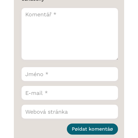
Pøidat komentáø