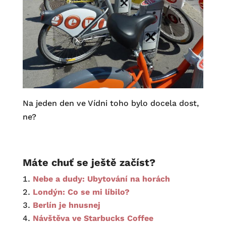
Na jeden den ve Vídni toho bylo docela dost,
ne?
Máte chuť se ještě začíst?
Nebe a dudy: Ubytování na horách
Londýn: Co se mi líbilo?
Berlín je hnusnej
Návštěva ve Starbucks Coffee