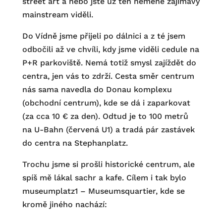
street art a nebo jste už ten neméně zajímavý
mainstream viděli.
Do Vídně jsme přijeli po dálnici a z té jsem
odbočili až ve chvíli, kdy jsme viděli cedule na
P+R parkoviště. Nemá totiž smysl zajíždět do
centra, jen vás to zdrží. Cesta směr centrum
nás sama navedla do Donau komplexu
(obchodní centrum), kde se dá i zaparkovat
(za cca 10 € za den). Odtud je to 100 metrů
na U-Bahn (červená U1) a tradá pár zastávek
do centra na Stephanplatz.
Trochu jsme si prošli historické centrum, ale
spíš mě lákal sachr a kafe. Cílem i tak bylo
museumplatz1 – Museumsquartier, kde se
kromě jiného nachází: