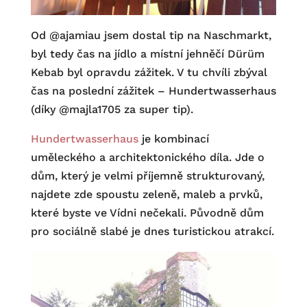
Od @ajamiau jsem dostal tip na Naschmarkt,
byl tedy čas na jídlo a místní jehněčí Dürüm
Kebab byl opravdu zážitek. V tu chvíli zbýval
čas na poslední zážitek – Hundertwasserhaus
(díky @majla1705 za super tip).
Hundertwasserhaus
je kombinací
uměleckého a architektonického díla. Jde o
dům, který je velmi příjemně strukturovaný,
najdete zde spoustu zeleně, maleb a prvků,
které byste ve Vídni nečekali. Původně dům
pro sociálně slabé je dnes turistickou atrakcí.