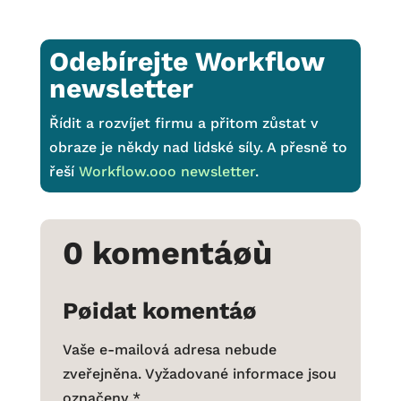
Odebírejte Workflow
newsletter
Řídit a rozvíjet firmu a přitom zůstat v
obraze je někdy nad lidské síly. A přesně to
řeší
Workflow.ooo newsletter
.
0 komentáøù
Pøidat komentáø
Vaše e-mailová adresa nebude
zveřejněna.
Vyžadované informace jsou
označeny
*