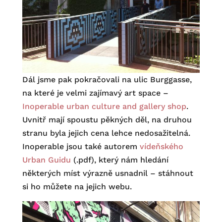
Dál jsme pak pokračovali na ulic Burggasse,
na které je velmi zajímavý art space –
Inoperable urban culture and gallery shop
.
Uvnitř mají spoustu pěkných děl, na druhou
stranu byla jejich cena lehce nedosažitelná.
Inoperable jsou také autorem
vídeňského
Urban Guidu
(.pdf), který nám hledání
některých míst výrazně usnadnil – stáhnout
si ho můžete na jejich webu.