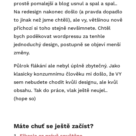
prostě pomalejší a blog usnul a spal a spal..
Na redesign nakonec došlo (a pravda dopadlo
to jinak než jsme chtěli), ale vy, většinou nově
příchozí si toho stejně nevšimnete. Chtěl
bych poděkovat wordpressu za tenhle
jednoduchý design, postupně se objeví menší
změny.
Půlrok flákání ale nebyl úplně zbytečný. Jako
klasicky konzumnímu člověku mi došlo, že VY
sem nebudete chodit kvůli designu, ale kvůl
obsahu. Tak do práce, vlak ještě neujel..
(hope so)
Máte chuť se ještě začíst?
Eikasia.cz právě spuštěno