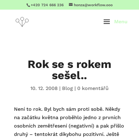
+420 724 666 236
honza@workflow.ooo
Rok se s rokem
sešel..
10. 12. 2008
|
Blog
|
0 komentářů
Není to rok. Byl bych sám proti sobě. Někdy
na začátku května proběhlo jedno z prvních
osobních zemětřesení (negativní) a pak přišlo
druhý – tentokrát díkybohu pozitivní. Ještě