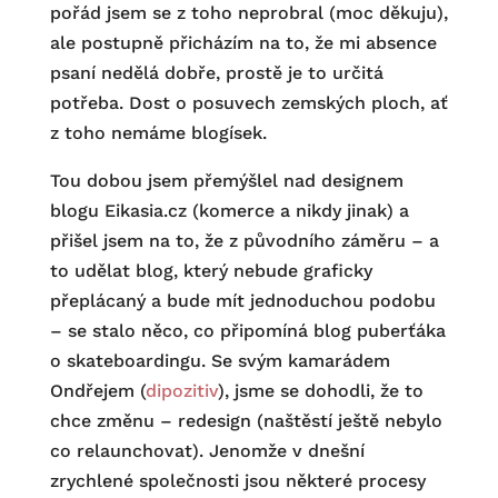
pořád jsem se z toho neprobral (moc děkuju),
ale postupně přicházím na to, že mi absence
psaní nedělá dobře, prostě je to určitá
potřeba. Dost o posuvech zemských ploch, ať
z toho nemáme blogísek.
Tou dobou jsem přemýšlel nad designem
blogu Eikasia.cz (komerce a nikdy jinak) a
přišel jsem na to, že z původního záměru – a
to udělat blog, který nebude graficky
přeplácaný a bude mít jednoduchou podobu
– se stalo něco, co připomíná blog puberťáka
o skateboardingu. Se svým kamarádem
Ondřejem (
dipozitiv
), jsme se dohodli, že to
chce změnu – redesign (naštěstí ještě nebylo
co relaunchovat). Jenomže v dnešní
zrychlené společnosti jsou některé procesy