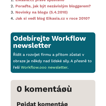
Poraďte, jak být nezávislým bloggerem?
Novinky na blogu (5.4.2010)
Jak si vedl blog Eikasia.cz v roce 2010?
Odebírejte Workflow
newsletter
Řídit a rozvíjet firmu a přitom zůstat v
obraze je někdy nad lidské síly. A přesně to
řeší
Workflow.ooo newsletter
.
0 komentáøù
Pøidat komentáø