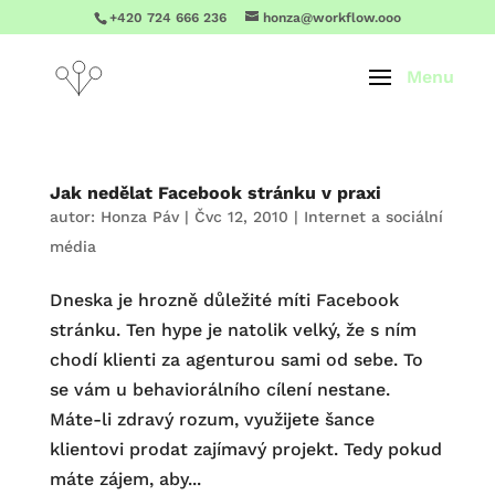
+420 724 666 236
honza@workflow.ooo
Jak nedělat Facebook stránku v praxi
autor:
Honza Páv
|
Čvc 12, 2010
|
Internet a sociální
média
Dneska je hrozně důležité míti Facebook
stránku. Ten hype je natolik velký, že s ním
chodí klienti za agenturou sami od sebe. To
se vám u behaviorálního cílení nestane.
Máte-li zdravý rozum, využijete šance
klientovi prodat zajímavý projekt. Tedy pokud
máte zájem, aby...