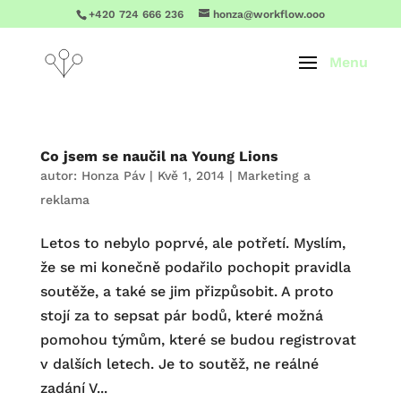
+420 724 666 236
honza@workflow.ooo
Co jsem se naučil na Young Lions
autor:
Honza Páv
|
Kvě 1, 2014
|
Marketing a
reklama
Letos to nebylo poprvé, ale potřetí. Myslím,
že se mi konečně podařilo pochopit pravidla
soutěže, a také se jim přizpůsobit. A proto
stojí za to sepsat pár bodů, které možná
pomohou týmům, které se budou registrovat
v dalších letech. Je to soutěž, ne reálné
zadání V...