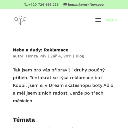
+420 724 666 236
honza@workflow.ooo
Nebe a dudy: Reklamace
autor:
Honza Páv
|
Zář 4, 2011
|
Blog
Tak jsem pro vás připravil i druhý poučný
příběh. Tentokrát se týká reklamace bot.
Koupil jsem si v Dream skateshopu boty Adio
a měl jsem z nich radost. Jenže po třech
měsících...
Témata