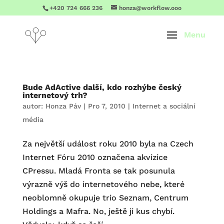
+420 724 666 236
honza@workflow.ooo
Bude AdActive další, kdo rozhýbe český
internetový trh?
autor:
Honza Páv
|
Pro 7, 2010
|
Internet a sociální
média
Za největší událost roku 2010 byla na Czech
Internet Fóru 2010 označena akvizice
CPressu. Mladá Fronta se tak posunula
výrazně výš do internetového nebe, které
neoblomně okupuje trio Seznam, Centrum
Holdings a Mafra. No, ještě ji kus chybí.