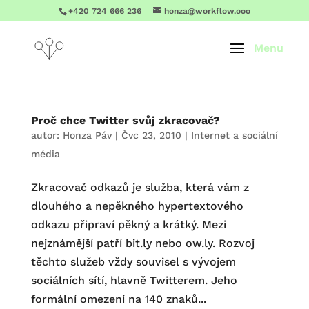
+420 724 666 236
honza@workflow.ooo
Proč chce Twitter svůj zkracovač?
autor:
Honza Páv
|
Čvc 23, 2010
|
Internet a sociální
média
Zkracovač odkazů je služba, která vám z
dlouhého a nepěkného hypertextového
odkazu připraví pěkný a krátký. Mezi
nejznámější patří bit.ly nebo ow.ly. Rozvoj
těchto služeb vždy souvisel s vývojem
sociálních sítí, hlavně Twitterem. Jeho
formální omezení na 140 znaků...